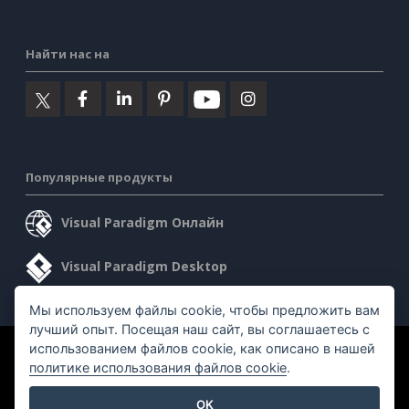
Найти нас на
Популярные продукты
Visual Paradigm Онлайн
Visual Paradigm Desktop
Мы используем файлы cookie, чтобы предложить вам
лучший опыт. Посещая наш сайт, вы соглашаетесь с
использованием файлов cookie, как описано в нашей
©2026 by Visual Paradigm. Все права защищены.
политике использования файлов cookie
.
Условия предоставления услуг
AI Policy
OK