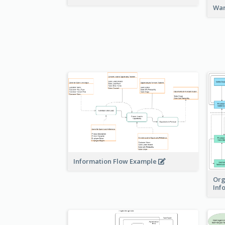
War
Information Flow Example
Org
Inf