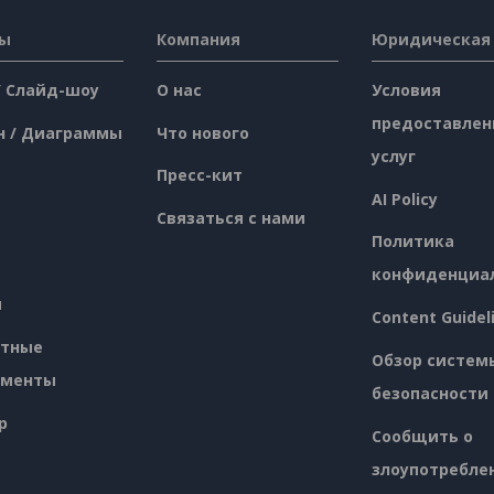
сы
Компания
Юридическая
/ Слайд-шоу
О нас
Условия
предоставлен
н / Диаграммы
Что нового
услуг
Пресс-кит
AI Policy
Связаться с нами
Политика
конфиденциа
я
Content Guidel
атные
Обзор систем
ументы
безопасности
p
Сообщить о
злоупотребле