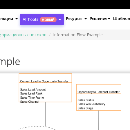
ункции
Ресурсы
Решения
Шабло
AI Tools
НОВЫЙ
формационных потоков
Information Flow Example
ample