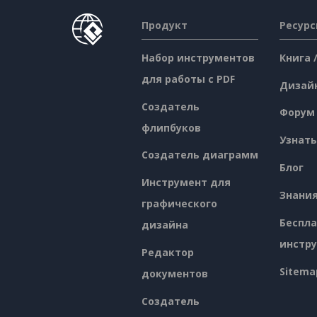
Продукт
Ресур
Набор инструментов
Книга 
для работы с PDF
Дизай
Создатель
Форум
флипбуков
Узнать
Создатель диаграмм
Блог
Инструмент для
Знани
графического
Беспл
дизайна
инстр
Редактор
Sitema
документов
Создатель