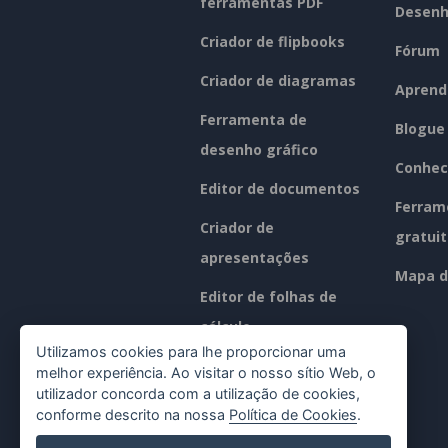
ferramentas PDF
Desenh
Criador de flipbooks
Fórum
Criador de diagramas
Aprend
Ferramenta de
Blogue
desenho gráfico
Conhec
Editor de documentos
Ferram
Criador de
gratui
apresentações
Mapa d
Editor de folhas de
cálculo
Utilizamos cookies para lhe proporcionar uma
Preços
melhor experiência. Ao visitar o nosso sítio Web, o
utilizador concorda com a utilização de cookies,
conforme descrito na nossa
Política de Cookies
.