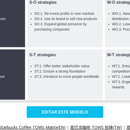
EDITAR ESTE MODELO
Starbucks Coffee TOWS Matrix(EN)
|
星巴克咖啡 TOWS 矩陣(TW)
|
星