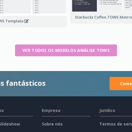
Starbucks Coffee TOWS Matri
WS Template
VER TODOS OS MODELOS ANÁLISE TOWS
s fantásticos
Comec
os
Empresa
Jurídico
 Slideshow
Sobre nós
Termos de serv