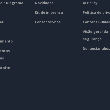
o / Diagrama
Novidades
AI Policy
Kit de imprensa
Política de pri
er
Contactar-nos
Content Guidel
Visão geral da
segurança
imento
Denunciar abu
entas
tas
o site