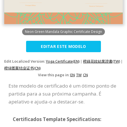
Neon Green Mandala Graphic Certificate Design
EDITAR ESTE MODELO
Edit Localized Version:
Yoga Certificate(EN)
|
橙綠花紋結業證書(TW)
|
橙绿图案结业证书(CN)
View this page in:
EN
TW
CN
Este modelo de certificado é um ótimo ponto de
partida para a sua próxima campanha. É
apelativo e ajuda-o a destacar-se.
Certificados Template Specifications: