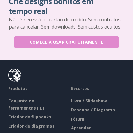
Crie designs bonitos em
tempo real
Não é necessário cartão de crédito. Sem contratos
para cancelar. Sem downloads. Sem custos ocultos.
COMECE A USAR GRATUITAMENTE
Produtos
Recursos
Conjunto de
Livro / Slideshow
ferramentas PDF
Desenho / Diagrama
Criador de flipbooks
Fórum
Criador de diagramas
Aprender