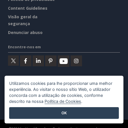
Content Guidelines
Visão geral da
segurança
Denunciar abuso
Encontre-nos em
Produtos em destaque
Utilizamos cookies para lhe proporcionar uma melhor
experiência. Ao visitar o nosso sítio Web, o utilizador
Visual Paradigm Online
concorda com a utilização de cookies, conforme
descrito na nossa
Política de Cookies
.
Visual Paradigm Desktop
OK