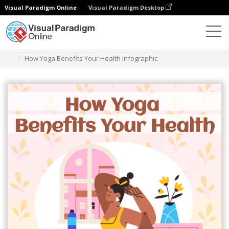
Visual Paradigm Online
Visual Paradigm Desktop
그래픽 디자인 도구
템플릿
인포그래픽
How Yoga Benefits Your Health Infographic