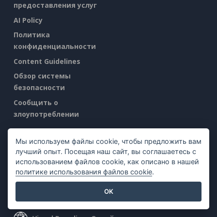
предоставления услуг
AI Policy
Политика
конфиденциальности
Content Guidelines
Обзор системы
безопасности
Сообщить о
злоупотреблении
Найти нас на
Мы используем файлы cookie, чтобы предложить вам
лучший опыт. Посещая наш сайт, вы соглашаетесь с
использованием файлов cookie, как описано в нашей
политике использования файлов cookie
.
OK
Популярные продукты