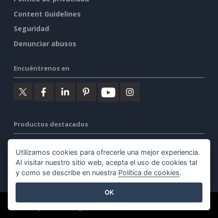
Content Guidelines
Seguridad
Denunciar abusos
Encuéntrenos en
Productos destacados
Visual Paradigm Online
Utilizamos cookies para ofrecerle una mejor experiencia.
Al visitar nuestro sitio web, acepta el uso de cookies tal
Visual Paradigm Desktop
y como se describe en nuestra
Política de cookies
.
OK
©2026 by Visual Paradigm. Todos los derechos reservados.