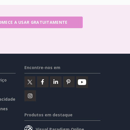
OMECE A USAR GRATUITAMENTE
Encontre-nos em
iço
vacidade
ines
Produtos em destaque
Visual Paradigm Online