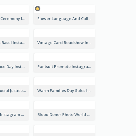
Tokyo Olympic Ceremony Instagram Post
Flower Language And Calligraphy Instagram Post
Confessions Art Basel Instagram Post
Vintage Card Roadshow Instagram Post
US Independence Day Instagram Post
Pantsuit Promote Instagram Post
World Day Of Social Justice Instagram Post
Warm Families Day Sales Instagram Post
Love Your Pets Instagram Post
Blood Donor Photo World Blood Donor Day Instagram Post