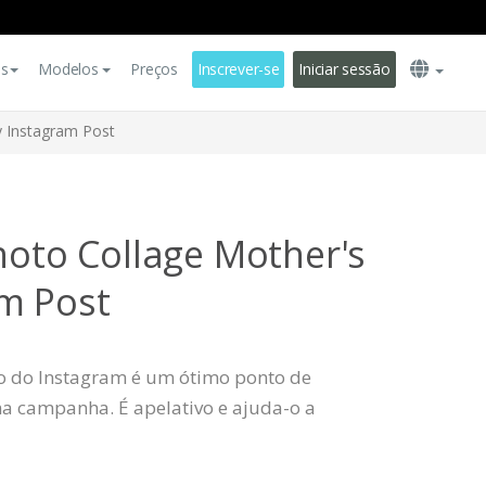
es
Modelos
Preços
Inscrever-se
Iniciar sessão
y Instagram Post
hoto Collage Mother's
m Post
o do Instagram é um ótimo ponto de
a campanha. É apelativo e ajuda-o a