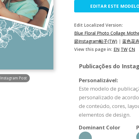
EDITAR ESTE MODEL
Edit Localized Version:
Blue Floral Photo Collage Moth
節Instagram帖子(TW)
|
蓝色花卉照
View this page in:
EN
TW
CN
Publicações do Insta
 Instagram Post
Personalizável:
Este modelo de publicaç
personalizado de acordo
de conteúdo, cores, layo
elementos de design.
Dominant Color
P