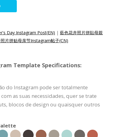
O
er's Day Instagram Post(EN)
|
藍色花卉照片拼貼母親
片拼贴母亲节Instagram帖子(CN)
gram Template Specifications:
ão do Instagram pode ser totalmente
 com as suas necessidades, quer se trate
uts, blocos de design ou quaisquer outros
alette