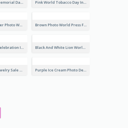
Strip Pattern Memorial Day Instagram Post
Pink World Tobacco Day Instagram Post
Yellow Computer Photo World Press Freedom Day Instagram Post
Brown Photo World Press Freedom Day Instagram Post
Happy Easter Celebration Instagram Post
Black And White Lion World Wildlife Day Instagram Post
Pink Elegant Jewelry Sale Valentines Day Instagram Post
Purple Ice Cream Photo Dessert Sale Instagram Post