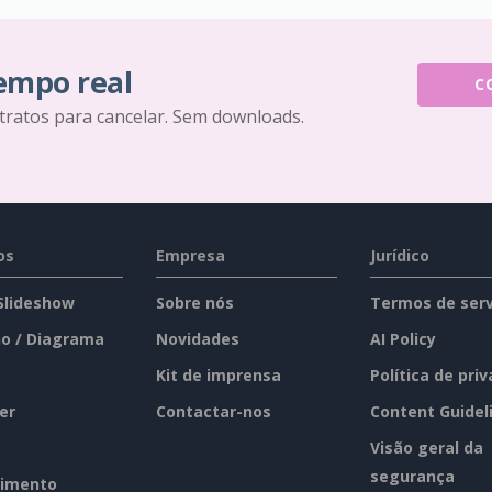
tempo real
C
tratos para cancelar. Sem downloads.
os
Empresa
Jurídico
 Slideshow
Sobre nós
Termos de serv
o / Diagrama
Novidades
AI Policy
Kit de imprensa
Política de pri
er
Contactar-nos
Content Guidel
Visão geral da
segurança
imento