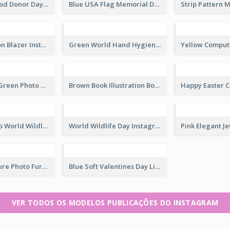
It's World Blood Donor Day Photo Instagram Post
Blue USA Flag Memorial Day Instagram Post Design
Spring Fashion Blazer Instagram Post
Green World Hand Hygiene Day Instagram Post
Orange And Green Photo Book And Copyright Day Instagram Post
Brown Book Illustration Book And Copyright Day Instagram Post
Monkey Photo World Wildlife Day Instagram Post
World Wildlife Day Instagram Post
Green Furniture Photo Furniture Sale Instagram Post
Blue Soft Valentines Day Limited Sale Instagram Post
VER TODOS OS MODELOS PUBLICAÇÕES DO INSTAGRAM