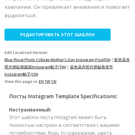
кампании. Он привлекает внимание и помогает
выделиться.
РЕДАКТИРОВАТЬ ЭТОТ ШАБЛОН
Edit Localized Version:
Blue Floral Photo Collage Mother's Day Instagram Post(EN)
|
藍色花卉
照片拼貼母親節Instagram帖子(TW)
|
蓝色花卉照片拼贴母亲节
Instagram帖子(CN)
View this page in:
EN
TW
CN
Посты Instagram Template Specifications:
Настраиваемый:
Этот шаблон поста Instagram может быть
полностью настроен в соответствии с вашими
потребностями, будь то содержание, цвета,