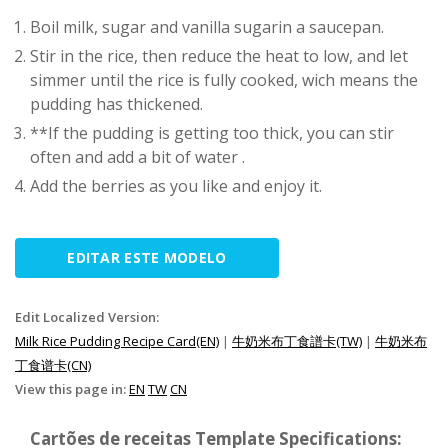
Boil milk, sugar and vanilla sugarin a saucepan.
Stir in the rice, then reduce the heat to low, and let
simmer until the rice is fully cooked, wich means the
pudding has thickened.
**If the pudding is getting too thick, you can stir
often and add a bit of water .
Add the berries as you like and enjoy it.
EDITAR ESTE MODELO
Edit Localized Version:
Milk Rice Pudding Recipe Card(EN)
|
牛奶米布丁食譜卡(TW)
|
牛奶米布
丁食谱卡(CN)
View this page in:
EN
TW
CN
Cartões de receitas Template Specifications: