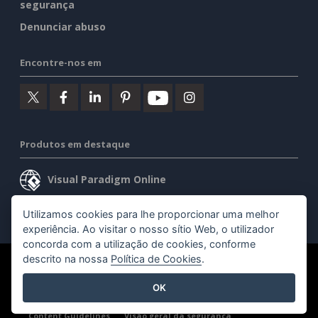
segurança
Denunciar abuso
Encontre-nos em
Produtos em destaque
Visual Paradigm Online
Visual Paradigm Desktop
Utilizamos cookies para lhe proporcionar uma melhor
experiência. Ao visitar o nosso sítio Web, o utilizador
concorda com a utilização de cookies, conforme
descrito na nossa
Política de Cookies
.
©2026 by Visual Paradigm. Todos os direitos reservados.
OK
Termos de serviço
AI Policy
Política de privacidade
Content Guidelines
Visão geral da segurança