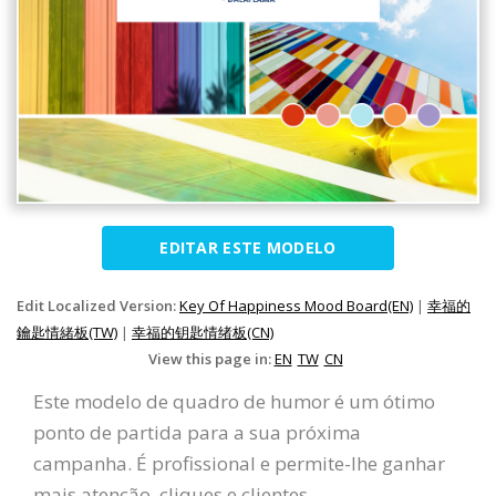
EDITAR ESTE MODELO
Edit Localized Version:
Key Of Happiness Mood Board(EN)
|
幸福的
鑰匙情緒板(TW)
|
幸福的钥匙情绪板(CN)
View this page in:
EN
TW
CN
Este modelo de quadro de humor é um ótimo
ponto de partida para a sua próxima
campanha. É profissional e permite-lhe ganhar
mais atenção, cliques e clientes.