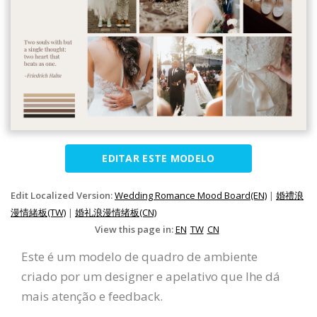
EDITAR ESTE MODELO
Edit Localized Version:
Wedding Romance Mood Board(EN)
|
婚禮浪
漫情緒板(TW)
|
婚礼浪漫情绪板(CN)
View this page in:
EN
TW
CN
Este é um modelo de quadro de ambiente
criado por um designer e apelativo que lhe dá
mais atenção e feedback.