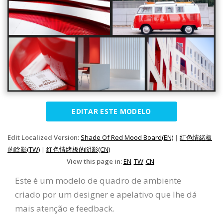
EDITAR ESTE MODELO
Edit Localized Version:
Shade Of Red Mood Board(EN)
|
紅色情緒板
的陰影(TW)
|
红色情绪板的阴影(CN)
View this page in:
EN
TW
CN
Este é um modelo de quadro de ambiente
criado por um designer e apelativo que lhe dá
mais atenção e feedback.