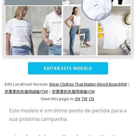
EDITAR ESTE MODELO
Edit Localized Version:
Wear Clothes That Matter Mood Board(EN)
|
穿重要的衣服情緒板(TW)
|
穿重要的衣服情绪板(CN)
View this page in:
EN
TW
CN
Este modelo é um ótimo ponto de partida para a
sua próxima campanha.