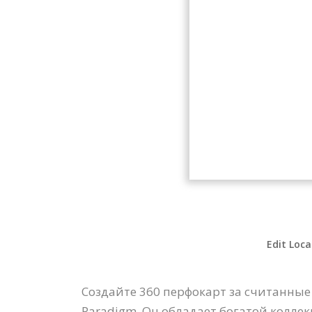
Edit Loca
Создайте 360 перфокарт за считанные
Paradigm. Он обладает богатой колл