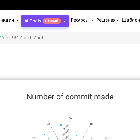
ункции
Ресурсы
Решения
Шабло
AI Tools
НОВЫЙ
60
360 Punch Card