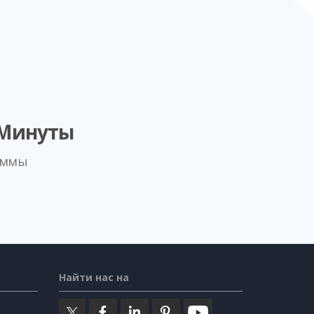
 Минуты
аммы
Найти нас на