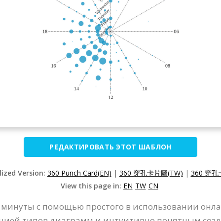
РЕДАКТИРОВАТЬ ЭТОТ ШАБЛОН
lized Version:
360 Punch Card(EN)
|
360 穿孔卡片圖(TW)
|
360 穿孔
View this page in:
EN
TW
CN
 минуты с помощью простого в использовании онлай
екцией типов диаграмм и интуитивно понятным соз