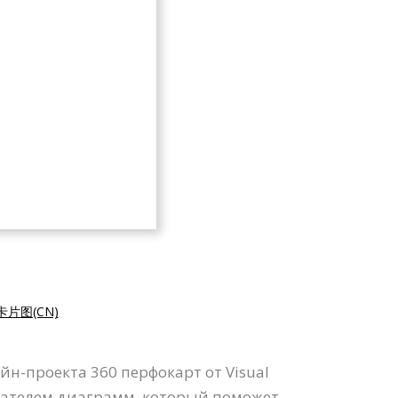
卡片图(CN)
н-проекта 360 перфокарт от Visual
дателем диаграмм, который поможет