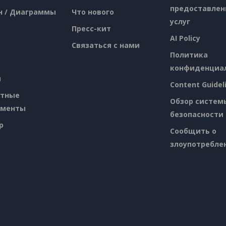
предоставлен
н / Диаграммы
Что нового
услуг
Пресс-кит
AI Policy
Связаться с нами
Политика
конфиденциа
я
Content Guidel
атные
Обзор систем
ументы
безопасности
p
Сообщить о
злоупотребле