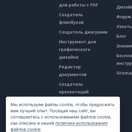
для работы с PDF
Дизай
Создатель
Форум
флипбуков
Узнать
Создатель диаграмм
Блог
Инструмент для
Знани
графического
Беспл
дизайна
инстр
Редактор
Sitema
документов
Создатель
презентаций
Редактор
Мы используем файлы cookie, чтобы предложить
электронных таблиц
вам лучший опыт. Посещая наш сайт, вы
соглашаетесь с использованием файлов cookie,
Ценообразование
как описано в нашей
политике использования
файлов cookie
.