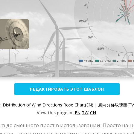
РЕДАКТИРОВАТЬ ЭТОТ ШАБЛОН
n:
Distribution of Wind Directions Rose Chart(EN)
|
風向分佈玫瑰圖(TW
View this page in:
EN
TW
CN
gm до смешного прост в использовании. Просто начн
онов диаграмм роз, замените данные, внесите нео