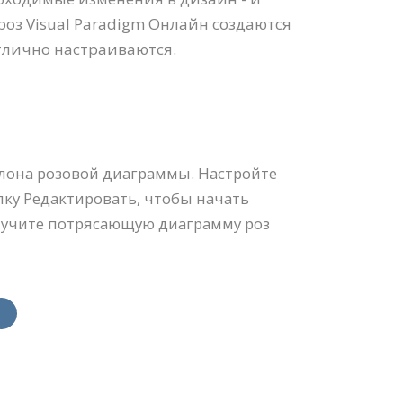
оз Visual Paradigm Онлайн создаются
тлично настраиваются.
блона розовой диаграммы. Настройте
пку Редактировать, чтобы начать
олучите потрясающую диаграмму роз