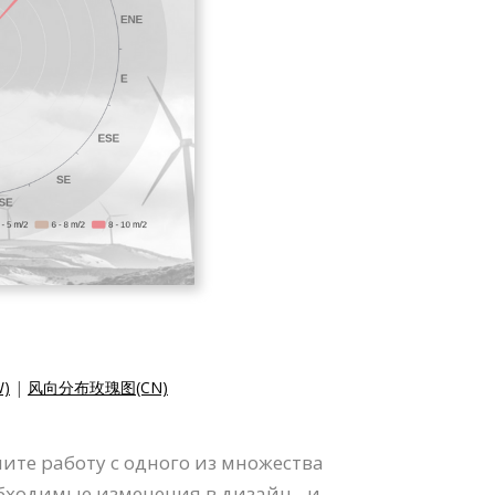
)
|
风向分布玫瑰图(CN)
ите работу с одного из множества
бходимые изменения в дизайн - и