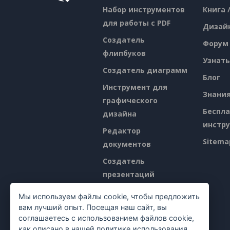
Набор инструментов
Книга 
для работы с PDF
Дизай
Создатель
Форум
флипбуков
Узнать
Создатель диаграмм
Блог
Инструмент для
Знани
графического
Беспл
дизайна
инстр
Редактор
Sitema
документов
Создатель
презентаций
Редактор
Мы используем файлы cookie, чтобы предложить
электронных таблиц
вам лучший опыт. Посещая наш сайт, вы
соглашаетесь с использованием файлов cookie,
Ценообразование
как описано в нашей
политике использования