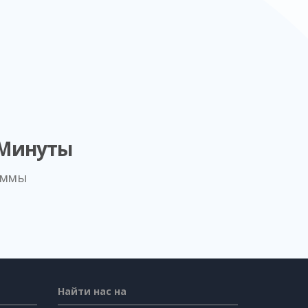
 Минуты
аммы
Найти нас на