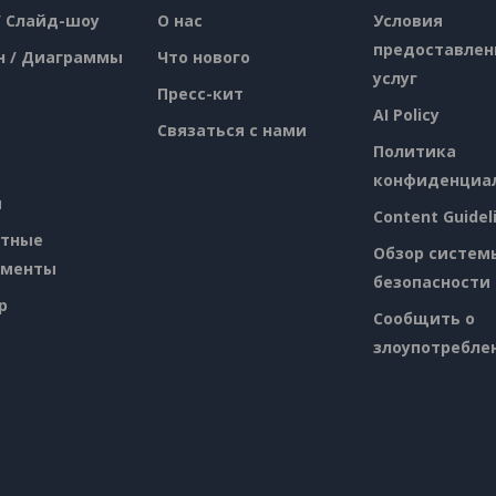
/ Слайд-шоу
О нас
Условия
предоставлен
н / Диаграммы
Что нового
услуг
Пресс-кит
AI Policy
Связаться с нами
Политика
конфиденциа
я
Content Guidel
атные
Обзор систем
ументы
безопасности
p
Сообщить о
злоупотребле