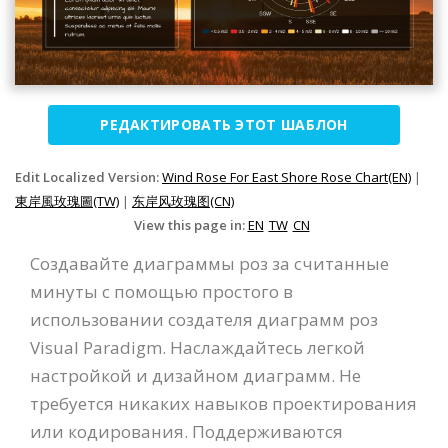
РЕДАКТИРОВАТЬ ЭТОТ ШАБЛОН
Edit Localized Version:
Wind Rose For East Shore Rose Chart(EN)
|
東岸風玫瑰圖(TW)
|
东岸风玫瑰图(CN)
View this page in:
EN
TW
CN
Создавайте диаграммы роз за считанные
минуты с помощью простого в
использовании создателя диаграмм роз
Visual Paradigm. Наслаждайтесь легкой
настройкой и дизайном диаграмм. Не
требуется никаких навыков проектирования
или кодирования. Поддерживаются