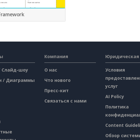
Framework
сы
Компания
Юридическая
/ Слайд-шоу
О нас
Условия
предоставлен
н / Диаграммы
Что нового
услуг
Пресс-кит
AI Policy
Связаться с нами
Политика
конфиденциа
я
Content Guidel
атные
Обзор систем
ументы