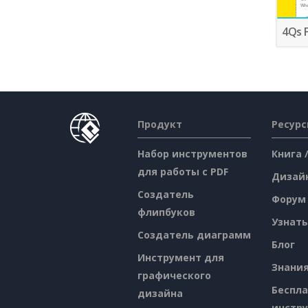
4Qs 
Продукт
Ресур
Набор инструментов
Книга 
для работы с PDF
Дизай
Создатель
Форум
флипбуков
Узнать
Создатель диаграмм
Блог
Инструмент для
Знани
графического
Беспл
дизайна
инстр