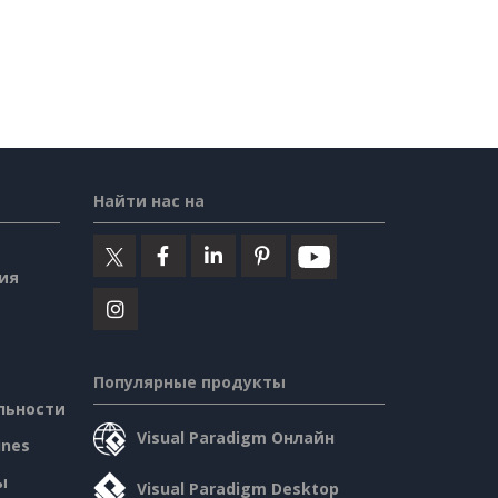
Найти нас на
ия
Популярные продукты
льности
Visual Paradigm Онлайн
ines
ы
Visual Paradigm Desktop