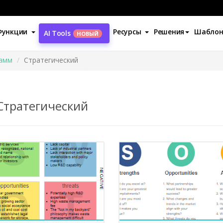
Функции
Ресурсы
Решения
Шабло
AI Tools
НОВЫЙ
амм
Стратегический
Стратегический