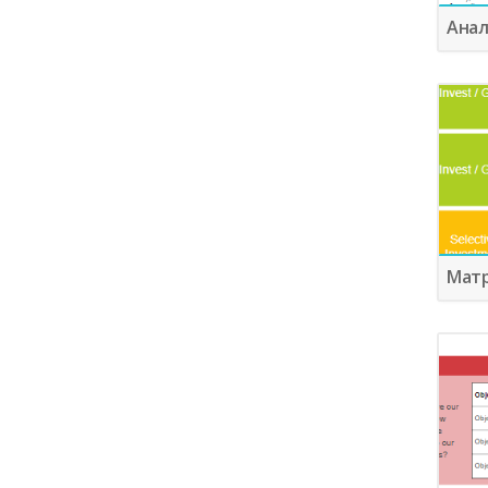
Анал
Матр