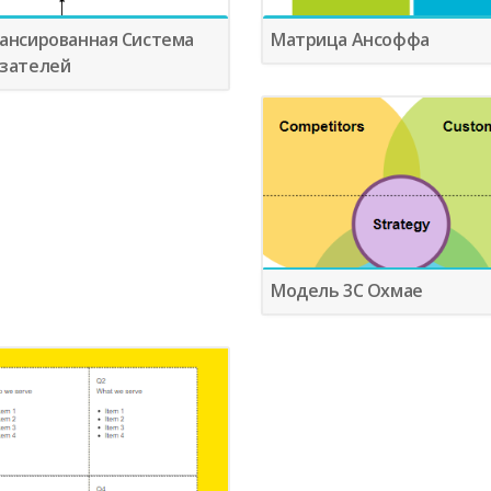
ансированная Система
Матрица Ансоффа
зателей
Модель 3С Охмае