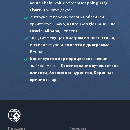
Value Chain
,
Value Stream Mapping
,
Org.
Chart
, и многое другое
Инструмент проектирования облачной
архитектуры:
AWS
,
Azure
,
Google Cloud
,
IBM
,
Oracle
,
Alibaba
,
Tencent
.
Мощные
текущая диаграмма
,
план этажа
,
интеллектуальная карта
и
диаграмма
Венна
.
Конструктор карт процессов
с такими
шаблонами, как
Картирование путешествия
клиента
,
Анализ конкурентов
,
Коренная
причина
и др.
Продукт
Ресурсы