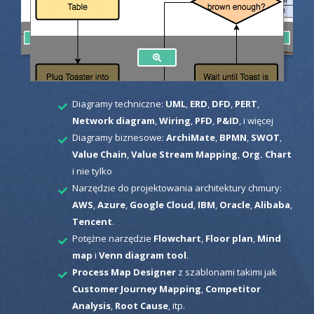
Diagramy techniczne:
UML
,
ERD
,
DFD
,
PERT
,
Network diagram
,
Wiring
,
PFD
,
P&ID
, i więcej
Diagramy biznesowe:
ArchiMate
,
BPMN
,
SWOT
,
Value Chain
,
Value Stream Mapping
,
Org. Chart
i nie tylko
Narzędzie do projektowania architektury chmury:
AWS
,
Azure
,
Google Cloud
,
IBM
,
Oracle
,
Alibaba
,
Tencent
.
Potężne narzędzie
Flowchart
,
Floor plan
,
Mind
map
i
Venn diagram tool
.
Process Map Designer
z szablonami takimi jak
Customer Journey Mapping
,
Competitor
Analysis
,
Root Cause
, itp.