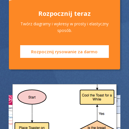
Rozpocznij teraz
Twórz diagramy i wykresy w prosty i elastyczny
sposób.
Rozpocznij rysowanie za darmo