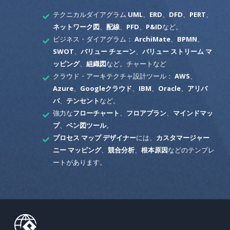
テクニカルダイアグラム
UML
、
ERD
、
DFD
、
PERT
、
ネットワーク図
、
配線
、
PFD
、
P&ID
など。
ビジネス・ダイアグラム：
ArchiMate
、
BPMN
、
SWOT
、
バリュー チェーン
、
バリュー ストリーム マ
ッピング
、
組織図
など。チャートなど
クラウド・アーキテクチャ設計ツール：
AWS
、
Azure
、
Googleクラウド
、
IBM
、
Oracle
、
アリバ
バ
、
テンセント
など。
強力な
フローチャート
、
フロアプラン
、
マインドマッ
プ
、
ベン図ツール
。
プロセス マップ デザイナー
には、
カスタマージャー
ニー マッピング
、
競合分析
、
根本原因
などのテンプレ
ートがあります。