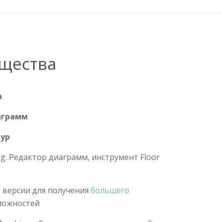
щества
а
аграмм
гур
g. Редактор диаграмм, инструмент Floor
 версии для получения
большего
можностей