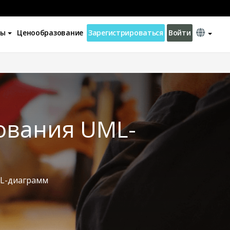
ны
Ценообразование
Зарегистрироваться
Войти
ования UML-
ML-диаграмм