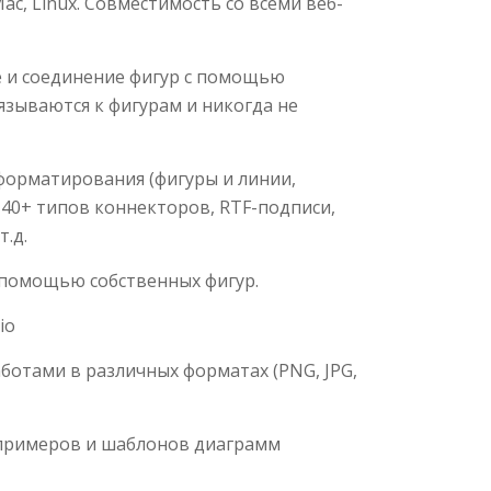
c, Linux. Совместимость со всеми веб-
е и соединение фигур с помощью
зываются к фигурам и никогда не
орматирования (фигуры и линии,
 40+ типов коннекторов, RTF-подписи,
.д.
 помощью собственных фигур.
io
аботами в различных форматах (PNG, JPG,
 примеров и шаблонов диаграмм