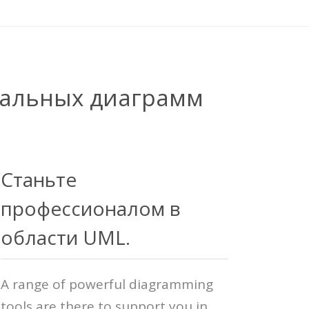
нальных диаграмм
Станьте
профессионалом в
области UML.
A range of powerful diagramming
tools are there to support you in