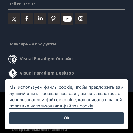
Найти нас на
Популярные продукты
Visual Paradigm Онлайн
Visual Paradigm Desktop
Мы используем файлы cookie, чтобы предложить вам
лучший опыт. Посещая наш сайт, вы соглашаетесь с
использованием файлов cookie, как описано в нашей
©2026 by Visual Paradigm. Все права защищены.
политике использования файлов cookie
.
Условия предоставления услуг
AI Policy
OK
Политика конфиденциальности
Content Guidelines
Обзор системы безопасности