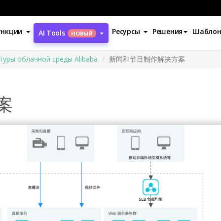
ункции
Ресурсы
Решения
Шабло
AI Tools
НОВЫЙ
туры облачной среды Alibaba
新闻和节目制作解决方案
案