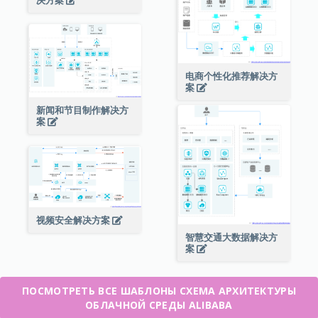
电商个性化推荐解决方
案
新闻和节目制作解决方
案
视频安全解决方案
智慧交通大数据解决方
案
ПОСМОТРЕТЬ ВСЕ ШАБЛОНЫ СХЕМА АРХИТЕКТУРЫ
ОБЛАЧНОЙ СРЕДЫ ALIBABA