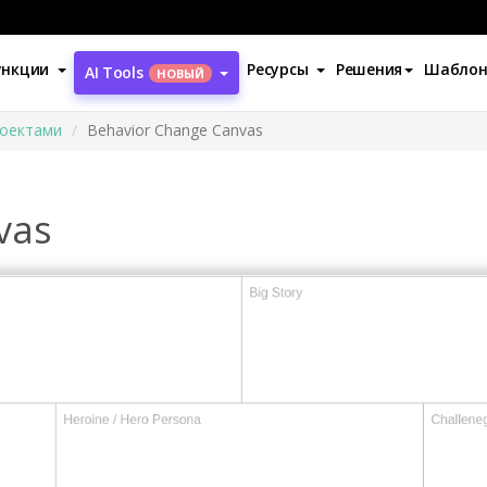
ункции
Ресурсы
Решения
Шабло
AI Tools
НОВЫЙ
роектами
Behavior Change Canvas
vas