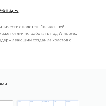
改變畫布(TW)
тических полотен. Являясь веб-
может отлично работать под Windows,
оддерживающий создание холстов с
ами