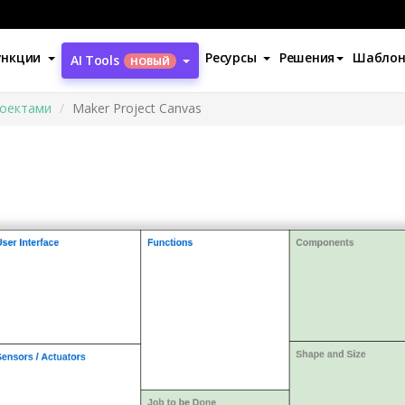
ункции
Ресурсы
Решения
Шабло
AI Tools
НОВЫЙ
роектами
Maker Project Canvas