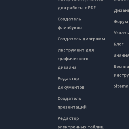
для работы с PDF
Дизай
Создатель
Форум
флипбуков
Узнать
Создатель диаграмм
Блог
Инструмент для
Знани
графического
Беспл
дизайна
инстр
Редактор
Sitema
документов
Создатель
презентаций
Редактор
электронных таблиц