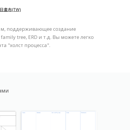
目畫布(TW)
амм, поддерживающее создание
family tree, ERD и т.д. Вы можете легко
а "холст процесса".
ами