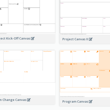
ject Kick-Off Canvas
Project Canvas II
n Change Canvas
Program Canvas