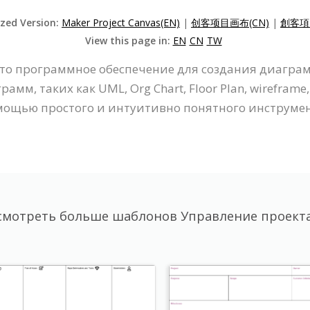
ized Version:
Maker Project Canvas(EN)
|
创客项目画布(CN)
|
創客項
View this page in:
EN
CN
TW
- это программное обеспечение для создания диагр
м, таких как UML, Org Chart, Floor Plan, wireframe, 
мощью простого и интуитивно понятного инструмент
смотреть больше шаблонов Управление проект