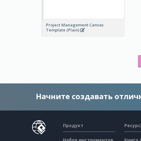
Project Management Canvas
Template (Plain)
Начните создавать отли
Продукт
Ресур
Набор инструментов
Книга 