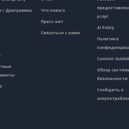
предоставлен
н / Диаграммы
Что нового
услуг
Пресс-кит
AI Policy
Связаться с нами
Политика
конфиденциа
я
Content Guidel
атные
Обзор систем
ументы
безопасности
p
Сообщить о
злоупотребле