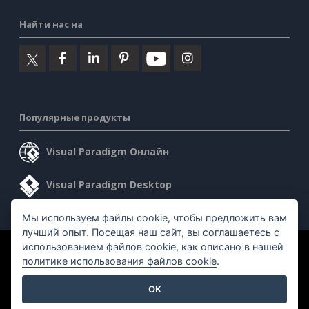
Найти нас на
Популярные продукты
Visual Paradigm Онлайн
Visual Paradigm Desktop
Мы используем файлы cookie, чтобы предложить вам
лучший опыт. Посещая наш сайт, вы соглашаетесь с
использованием файлов cookie, как описано в нашей
©2026 by Visual Paradigm. Все права защищены.
политике использования файлов cookie
.
Условия предоставления услуг
AI Policy
OK
Политика конфиденциальности
Content Guidelines