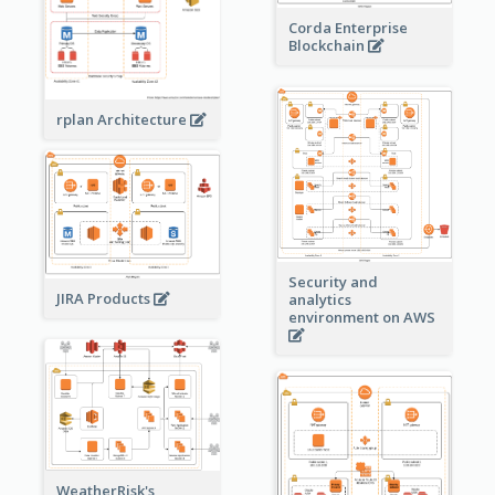
Corda Enterprise
Blockchain
rplan Architecture
Security and
JIRA Products
analytics
environment on AWS
WeatherRisk's