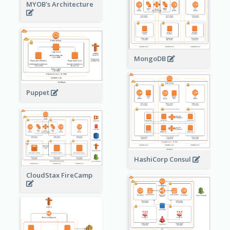
MYOB's Architecture
MongoDB
Puppet
HashiCorp Consul
CloudStax FireCamp