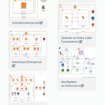
GitHub Enterprise
Qubole on Data Lake
Foundation
DataStax Enterprise
theSkyNet
architecture