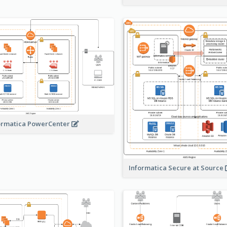
ormatica PowerCenter
Informatica Secure at Source