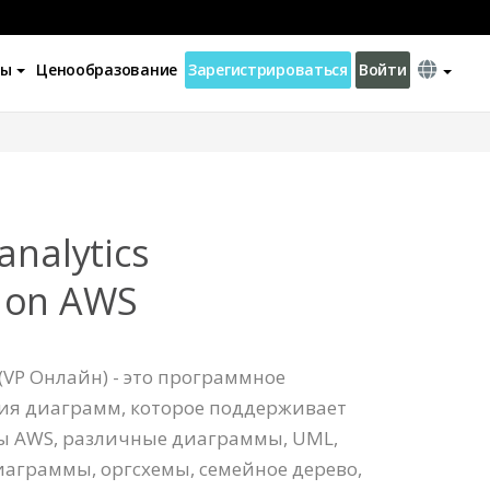
ны
Ценообразование
Зарегистрироваться
Войти
analytics
 on AWS
(VP Онлайн) - это программное
ния диаграмм, которое поддерживает
ы AWS, различные диаграммы, UML,
иаграммы, оргсхемы, семейное дерево,