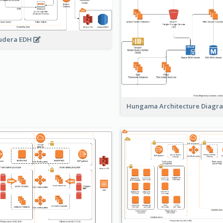
udera EDH
Hungama Architecture Diag