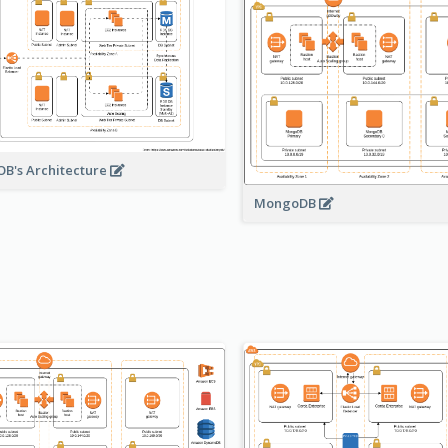
B's Architecture
MongoDB