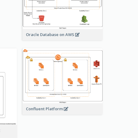
Oracle Database on AWS
Confluent Platform
t