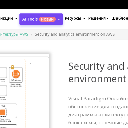
ункции
Ресурсы
Решения
Шабло
AI Tools
НОВЫЙ
хитектуры AWS
Security and analytics environment on AWS
Security and 
environment
Visual Paradigm Онлайн 
обеспечение для созда
диаграммы архитектур
блок-схемы, стоечные д