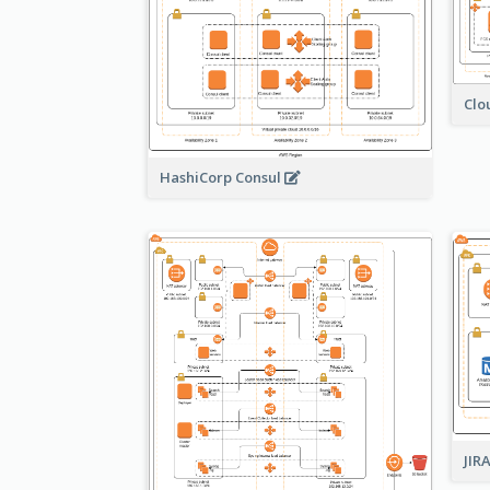
Clo
HashiCorp Consul
JIR