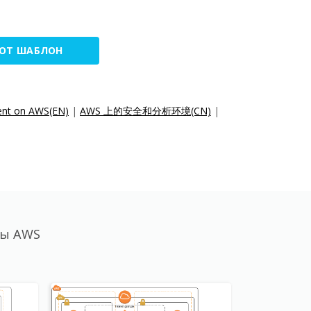
ТОТ ШАБЛОН
ment on AWS(EN)
|
AWS 上的安全和分析环境(CN)
|
ры AWS