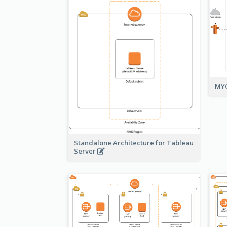
MYO
Standalone Architecture for Tableau
Server