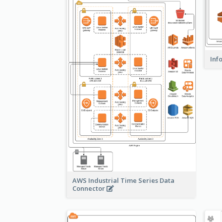
Inf
AWS Industrial Time Series Data
Connector