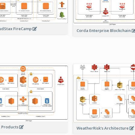
udStax FireCamp
Corda Enterprise Blockchain
A Products
WeatherRisk's Architecture