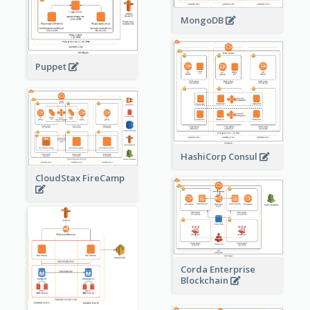
MongoDB
Puppet
HashiCorp Consul
CloudStax FireCamp
Corda Enterprise
Blockchain