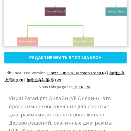
РЕДАКТИРОВАТЬ ЭТОТ ШАБЛОН
Edit Localized Version:
Plants Survival Decision Tree(EN)
|
植物生存
决策树(CN)
|
植物生存決策樹(TW)
View this page in:
EN
CN
TW
Visual Paradigm Онлайн (VP Онлайн) - это
программное обеспечение для работы с
диаграммами, которое поддерживает
Дерево решений, различные диаграммы,
UML, блок-схемы, стоечные диаграммы,