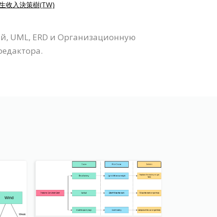
生收入決策樹(TW)
ий, UML, ERD и Организационную
редактора.
й