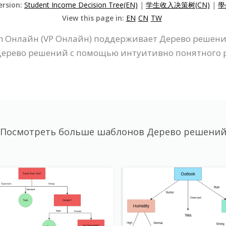
ersion:
Student Income Decision Tree(EN)
|
学生收入决策树(CN)
|
學
View this page in:
EN
CN
TW
gm Онлайн (VP Онлайн) поддерживает Дерево решен
 дерево решений с помощью интуитивно понятного 
Посмотреть больше шаблонов Дерево решени