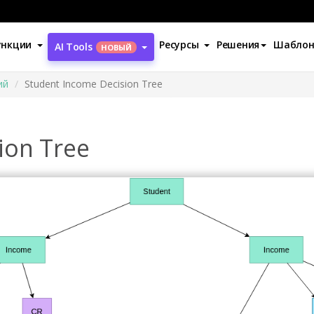
ункции
Ресурсы
Решения
Шабло
AI Tools
НОВЫЙ
ий
Student Income Decision Tree
ion Tree