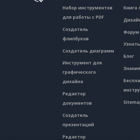
Набор инструментов
Книга 
для работы с PDF
Дизай
Создатель
Форум
флипбуков
Узнать
Создатель диаграмм
Блог
Инструмент для
Знани
графического
Беспл
дизайна
инстр
Редактор
Sitema
документов
Создатель
презентаций
Редактор