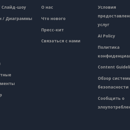
/ Слайд-шоу
О нас
Условия
предоставлен
н / Диаграммы
Что нового
услуг
Пресс-кит
AI Policy
Связаться с нами
Политика
конфиденциа
я
Content Guidel
атные
Обзор систем
ументы
безопасности
p
Сообщить о
злоупотребле