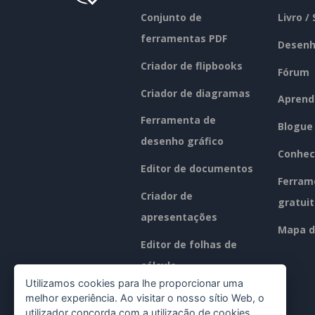
Conjunto de
Livro /
ferramentas PDF
Desenh
Criador de flipbooks
Fórum
Criador de diagramas
Aprend
Ferramenta de
Blogue
desenho gráfico
Conhec
Editor de documentos
Ferram
Criador de
gratui
apresentações
Mapa d
Editor de folhas de
cálculo
Utilizamos cookies para lhe proporcionar uma
Preços
melhor experiência. Ao visitar o nosso sítio Web, o
utilizador concorda com a utilização de cookies,