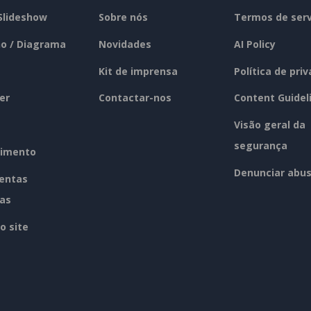
 Slideshow
Sobre nós
Termos de serv
o / Diagrama
Novidades
AI Policy
Kit de imprensa
Política de pri
er
Contactar-nos
Content Guidel
Visão geral da
segurança
imento
Denunciar abu
entas
tas
o site