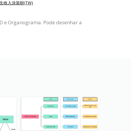
生收入決策樹(TW)
ERD e Organograma. Pode desenhar a