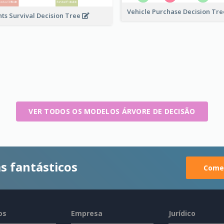
Vehicle Purchase Decision Tr
nts Survival Decision Tree
VER TODOS OS MODELOS ÁRVORE DE DECISÃO
s fantásticos
Comec
os
Empresa
Jurídico