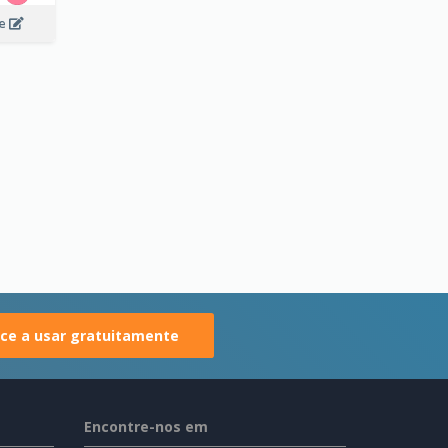
ee
e a usar gratuitamente
Encontre-nos em