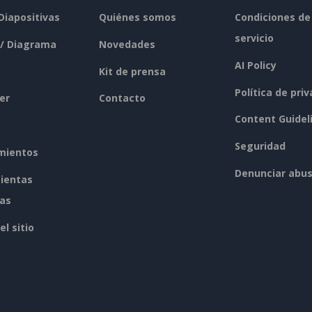
 Diapositivas
Quiénes somos
Condiciones de
servicio
 / Diagrama
Novedades
AI Policy
Kit de prensa
Política de pri
er
Contacto
Content Guidel
Seguridad
mientos
Denunciar abu
ientas
tas
l sitio