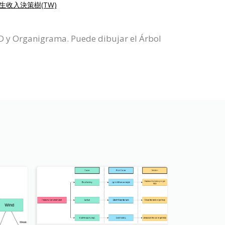
生收入決策樹(TW)
RD y Organigrama. Puede dibujar el Árbol