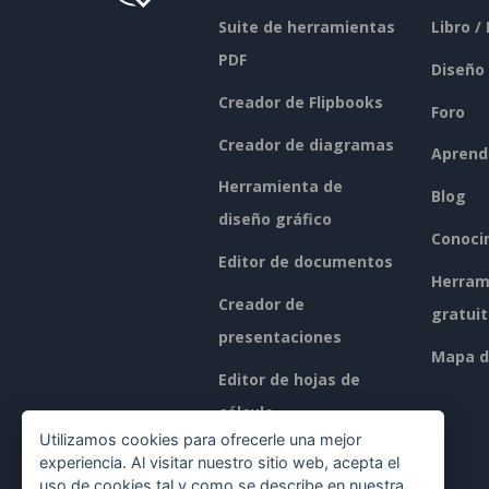
Suite de herramientas
Libro /
PDF
Diseño
Creador de Flipbooks
Foro
Creador de diagramas
Aprend
Herramienta de
Blog
diseño gráfico
Conoci
Editor de documentos
Herram
Creador de
gratui
presentaciones
Mapa de
Editor de hojas de
cálculo
Utilizamos cookies para ofrecerle una mejor
Precios
experiencia. Al visitar nuestro sitio web, acepta el
uso de cookies tal y como se describe en nuestra