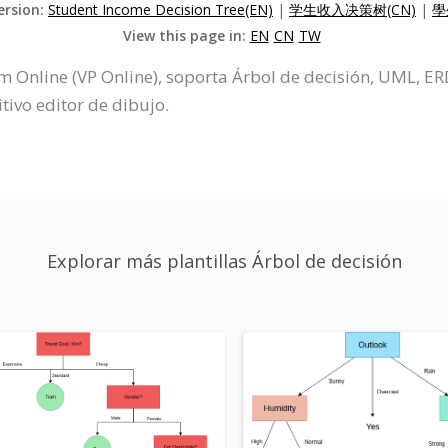
ersion:
Student Income Decision Tree(EN)
|
学生收入决策树(CN)
|
學
View this page in:
EN
CN
TW
m Online (VP Online), soporta Árbol de decisión, UML, E
tivo editor de dibujo.
Explorar más plantillas Árbol de decisión