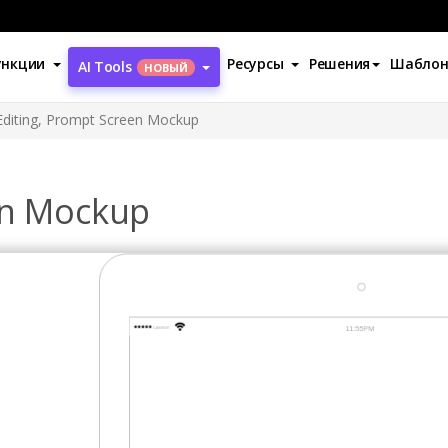
ункции
Ресурсы
Решения
Шабло
AI Tools
НОВЫЙ
Editing, Prompt Screen Mockup
en Mockup