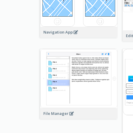
Navigation App
Edi
File Manager