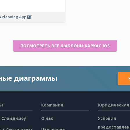
p Planning App
ПОСМОТРЕТЬ ВСЕ ШАБЛОНЫ КАРКАС IOS
чные диаграммы
сы
Компания
Юридическая
/ Слайд-шоу
О нас
Условия
предоставлен
н / Диаграммы
Что нового