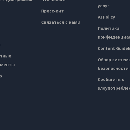
услуг
Пресс-кит
AI Policy
Связаться с нами
Политика
конфиденциа
я
Content Guidel
атные
Обзор систем
ументы
безопасности
p
Сообщить о
злоупотребле