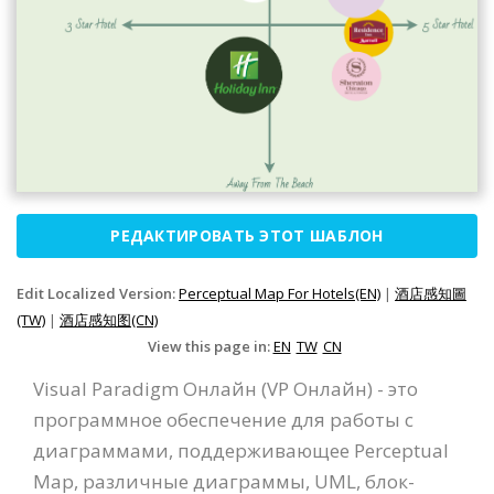
РЕДАКТИРОВАТЬ ЭТОТ ШАБЛОН
Edit Localized Version:
Perceptual Map For Hotels(EN)
|
酒店感知圖
(TW)
|
酒店感知图(CN)
View this page in:
EN
TW
CN
Visual Paradigm Онлайн (VP Онлайн) - это
программное обеспечение для работы с
диаграммами, поддерживающее Perceptual
Map, различные диаграммы, UML, блок-