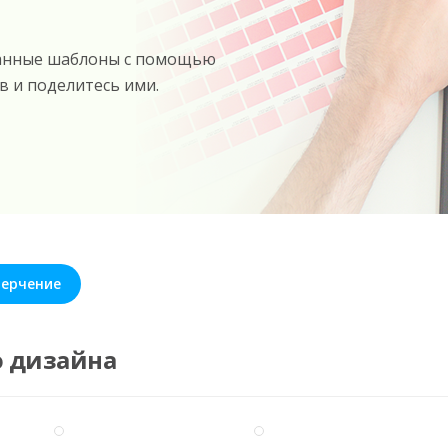
танные шаблоны с помощью
в и поделитесь ими.
черчение
о дизайна