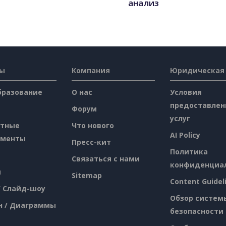
анализ
сы
Компания
Юридическая
бразование
О нас
Условия
предоставлен
Форум
услуг
атные
Что нового
AI Policy
ументы
Пресс-кит
Политика
Связаться с нами
конфиденциа
я
Sitemap
Content Guidel
/ Слайд-шоу
Обзор систем
н / Диаграммы
безопасности