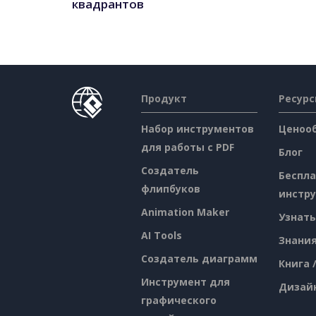
квадрантов
Продукт
Ресур
Набор инструментов
Ценоо
для работы с PDF
Блог
Создатель
Беспл
флипбуков
инстр
Animation Maker
Узнать
AI Tools
Знани
Создатель диаграмм
Книга 
Инструмент для
Дизай
графического