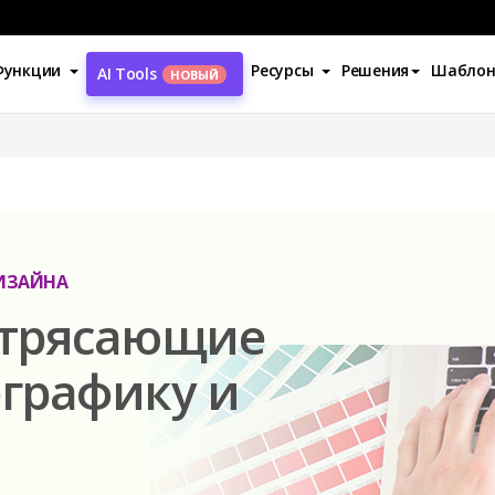
Функции
Ресурсы
Решения
Шабло
AI Tools
НОВЫЙ
ИЗАЙНА
отрясающие
графику и