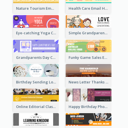
Nature Tourism Email Header
Health Care Email Header
Eye-catching Yoga Classes Discount Design
Simple Grandparents Day Quote Email Header
Grandparents Day Celebration Email Header
Funky Game Sales Email Header Design
Birthday Sending Love To You Email Header
News Letter Thanks For Your Subscribe Email Header
Online Editorial Class Promotion Email Header
Happy Birthday Photo Frames Email Header