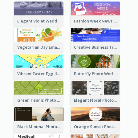
Elegant Violet Wedding Theme Email Header Design
Fashion Week Newsletter Email Header
Vegetarian Day Email Header
Creative Business Training Email Header
Vibrant Easter Egg Illustration Email Header Design
Butterfly Photo World Wildlife Day Email Header
Green Tennis Photo Tennis Tournament Email Header
Elegant Floral Photo Blossom Spring Email Header
Black Minimal Photo Valentines Day Email Heade
Orange Sunset Photo Enjoy Sunset Email Header