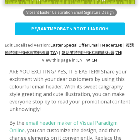
Vibrant Easter Celebration Email Signature Design
РЕДАКТИРОВАТЬ ЭТОТ ШАБЛОН
Edit Localized Version:
Easter Special Offer Email Header(EN)
|
復活
節特別折扣優惠電郵標題(TW)
|
复活节特别折扣优惠电邮标题(CN)
View this page in:
EN
TW
CN
ARE YOU EXCITING? YES, IT'S EASTER!!! Share your
excitment with your dear customers by using this
colourful email header. With its sweet caligraphy
style greeting and cute illustration, you can make
everyone stop by to read your promotional content
unknowingly!
By the
email header maker of Visual Paradigm
Online
, you can customize the design, and then
change elements on it conveniently. Replace the