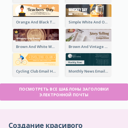
Orange And Black Teachers' Day Celebration Email Header
Simple White And Orange Whiskey Day Special Sale Email Header
Brown And White Whiskey Day Event Email Header
Brown And Vintage Story Telling Competition Email Header
Cycling Club Email Headers Created With Graphic Of Riders
Monthly News Email Header With Details
ПОСМОТРЕТЬ ВСЕ ШАБЛОНЫ ЗАГОЛОВКИ
ЭЛЕКТРОННОЙ ПОЧТЫ
Создание красивого