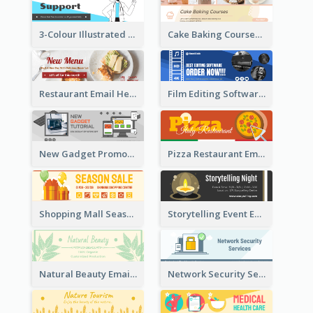
3-Colour Illustrated Email Header About Medical Support Service
Cake Baking Courses Email Header
Restaurant Email Header With Photo Of Meal
Film Editing Software Email Header
New Gadget Promote Email Header
Pizza Restaurant Email Header
Shopping Mall Season Sale Email Header
Storytelling Event Email Header
Natural Beauty Email Header
Network Security Services Email Header