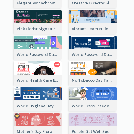
Elegant Monochrome Learning Center Email Header
Creative Director Signature Email Header
Pink Florist Signature Email Header
Vibrant Team Building Organization Email Header Design
World Password Day Voting Email Header
World Password Day Awareness Email Header
World Health Care Email Header
No Tobacco Day Tag Email Header
World Hygiene Day Email Header
World Press Freedom Day Email Header
Mother's Day Floral Email Header In Red Colour Tone
Purple Get Well Soon Email Header With Floral Decorations