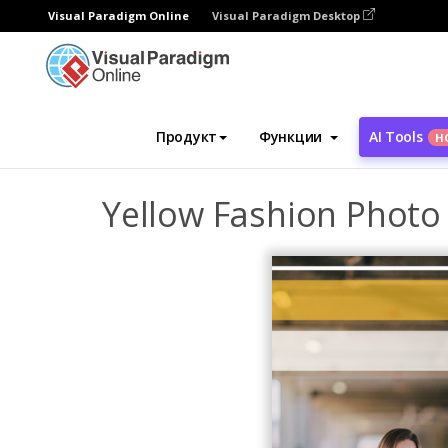
Visual Paradigm Online
Visual Paradigm Desktop
Инструмент графического дизайна
Ша
Продукт
Функции
AI Tools
Н
Yellow Fashion Phot