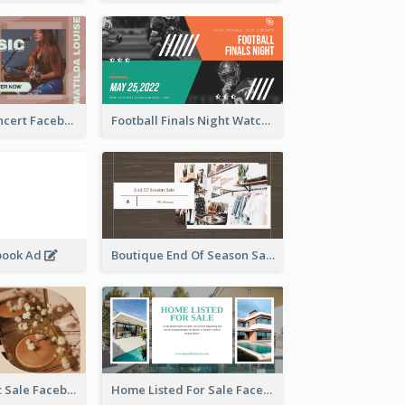
Indie Music Concert Facebook Ad
Football Finals Night Watching Facebook Ad
book Ad
Boutique End Of Season Sale Facebook Ad
Beauty Product Sale Facebook Ad
Home Listed For Sale Facebook Ad