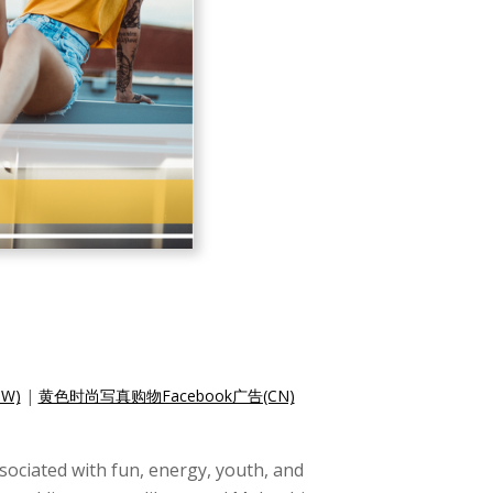
W)
|
黄色时尚写真购物Facebook广告(CN)
ssociated with fun, energy, youth, and