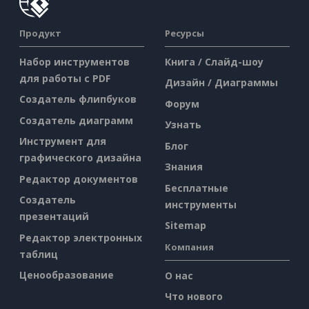
Продукт
Ресурсы
Набор инструментов
Книга / Слайд-шоу
для работы с PDF
Дизайн / Диаграммы
Создатель флипбуков
Форум
Создатель диаграмм
Узнать
Инструмент для
Блог
графического дизайна
Знания
Редактор документов
Бесплатные
Создатель
инструменты
презентаций
Sitemap
Редактор электронных
Компания
таблиц
Ценообразование
О нас
Что нового