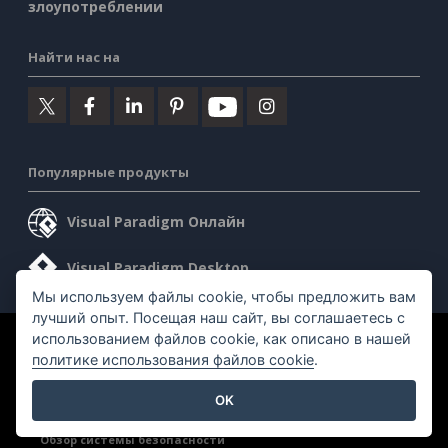
злоупотреблении
Найти нас на
Популярные продукты
Visual Paradigm Онлайн
Visual Paradigm Desktop
Мы используем файлы cookie, чтобы предложить вам
лучший опыт. Посещая наш сайт, вы соглашаетесь с
использованием файлов cookie, как описано в нашей
©2026 by Visual Paradigm. Все права защищены.
политике использования файлов cookie
.
Условия предоставления услуг
AI Policy
OK
Политика конфиденциальности
Content Guidelines
Обзор системы безопасности