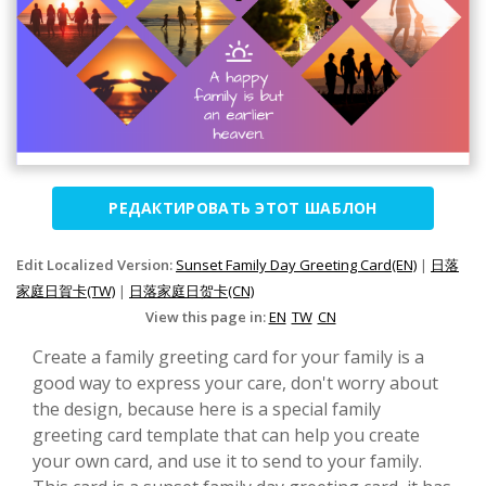
РЕДАКТИРОВАТЬ ЭТОТ ШАБЛОН
Edit Localized Version:
Sunset Family Day Greeting Card(EN)
|
日落
家庭日賀卡(TW)
|
日落家庭日贺卡(CN)
View this page in:
EN
TW
CN
Create a family greeting card for your family is a
good way to express your care, don't worry about
the design, because here is a special family
greeting card template that can help you create
your own card, and use it to send to your family.