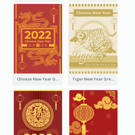
Chinese New Year Greeting Card With Graphic Decorations
Tiger New Year Greeting Card With Decorations