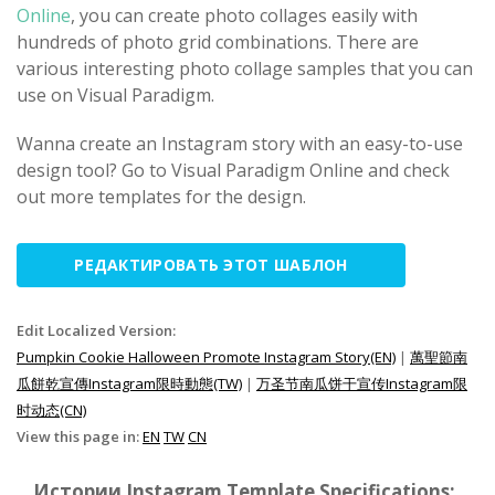
Online
, you can create photo collages easily with
hundreds of photo grid combinations. There are
various interesting photo collage samples that you can
use on Visual Paradigm.
Wanna create an Instagram story with an easy-to-use
design tool? Go to Visual Paradigm Online and check
out more templates for the design.
РЕДАКТИРОВАТЬ ЭТОТ ШАБЛОН
Edit Localized Version:
Pumpkin Cookie Halloween Promote Instagram Story(EN)
|
萬聖節南
瓜餅乾宣傳Instagram限時動態(TW)
|
万圣节南瓜饼干宣传Instagram限
时动态(CN)
View this page in:
EN
TW
CN
Истории Instagram Template Specifications: