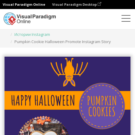
Visual Paradigm Online
Visual Paradigm Desktop
Инструмент графического дизайна
Шаблоны
Истории Instagram
Pumpkin Cookie Halloween Promote Instagram Story