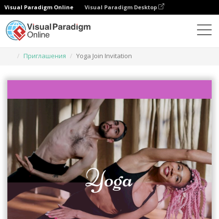
Visual Paradigm Online
Visual Paradigm Desktop
Инструмент графического дизайна
Шаблоны
Приглашения
Yoga Join Invitation