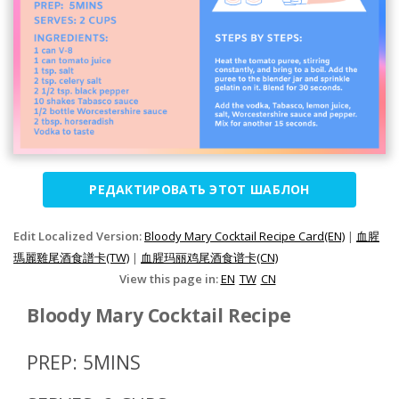
РЕДАКТИРОВАТЬ ЭТОТ ШАБЛОН
Edit Localized Version:
Bloody Mary Cocktail Recipe Card(EN)
|
血腥
瑪麗雞尾酒食譜卡(TW)
|
血腥玛丽鸡尾酒食谱卡(CN)
View this page in:
EN
TW
CN
Bloody Mary Cocktail Recipe
PREP: 5MINS