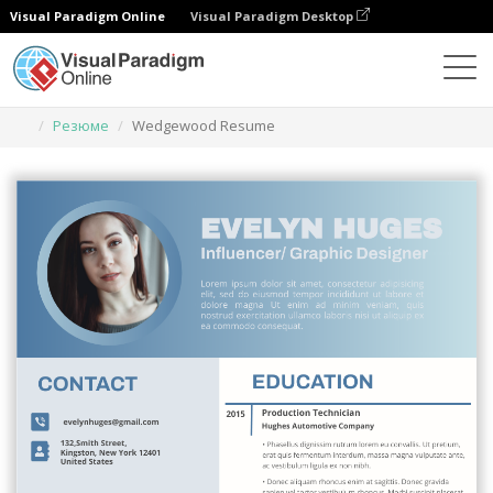
Visual Paradigm Online
Visual Paradigm Desktop
Инструмент графического дизайна
Шаблоны
Резюме
Wedgewood Resume