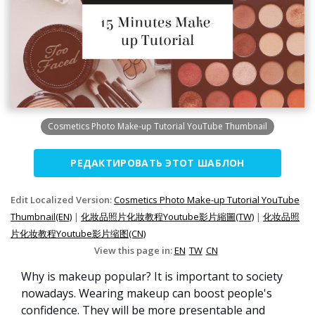
Cosmetics Photo Make-up Tutorial YouTube Thumbnail
РЕДАКТИРОВАТЬ ЭТОТ ШАБЛОН
Edit Localized Version:
Cosmetics Photo Make-up Tutorial YouTube
Thumbnail(EN)
|
化妝品照片化妝教程Youtube影片縮圖(TW)
|
化妆品照
片化妆教程Youtube影片缩图(CN)
View this page in:
EN
TW
CN
Why is makeup popular? It is important to society
nowadays. Wearing makeup can boost people's
confidence. They will be more presentable and