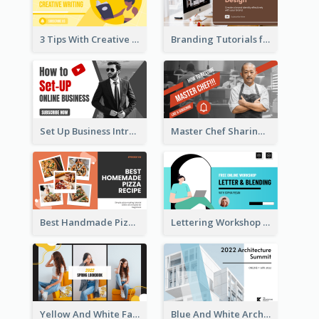
3 Tips With Creative Writing Youtube Thumbnails
Branding Tutorials for Design Youtube Thumbnail
Set Up Business Intro YouTube Thumbnail
Master Chef Sharing YouTube Thumbnail
Best Handmade Pizza Recipe YouTube Thumbnail
Lettering Workshop YouTube Thumbnail Design
Yellow And White Fashion Girl Photo Lookbook YouTube Thumbnail
Blue And White Architecture Summit YouTube Thumbnail