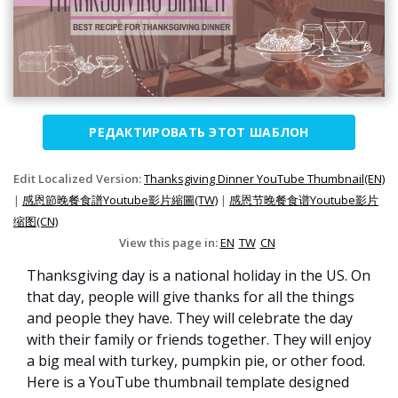
РЕДАКТИРОВАТЬ ЭТОТ ШАБЛОН
Edit Localized Version:
Thanksgiving Dinner YouTube Thumbnail(EN)
|
感恩節晚餐食譜Youtube影片縮圖(TW)
|
感恩节晚餐食谱Youtube影片
缩图(CN)
View this page in:
EN
TW
CN
Thanksgiving day is a national holiday in the US. On
that day, people will give thanks for all the things
and people they have. They will celebrate the day
with their family or friends together. They will enjoy
a big meal with turkey, pumpkin pie, or other food.
Here is a YouTube thumbnail template designed