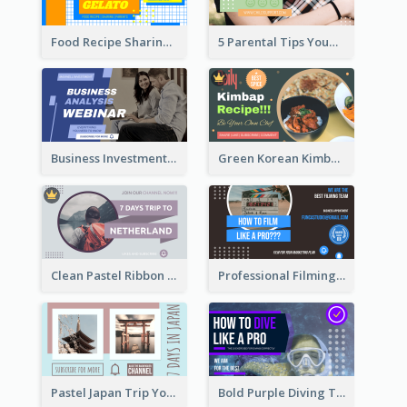
Food Recipe Sharing YouTube Thumbnail
5 Parental Tips YouTube Thumbnail
Business Investment Webinar YouTube Thumbnail
Green Korean Kimbap YouTube Thumbnail Design
Clean Pastel Ribbon Backpacker YouTube Thumbnail Design
Professional Filming YouTube Thumbnail Design
Pastel Japan Trip YouTube Thumbnail Design
Bold Purple Diving Tutorial YouTube Cover Thumbnail Design